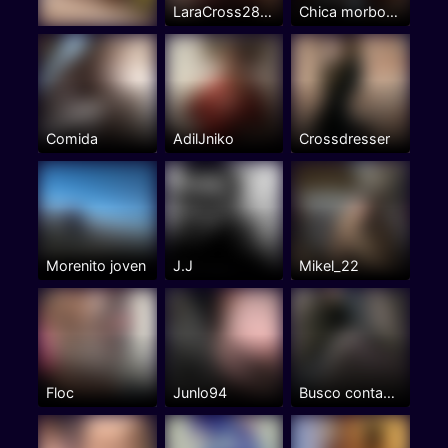
LaraCross28Bilbao
Chica morbosa
Comida
AdilJniko
Crossdresser
Morenito joven
J.J
Mikel_22
Floc
Junlo94
Busco contactos liberales con...