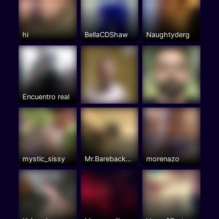
hi
BellaCDShaw
Naughtyderg
Encuentro real
mystic_sissy
Mr.BarebackemFeelgood
morenazo