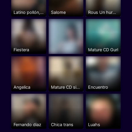
Latino pollón, divertido
Salome
Rous Un huracán de pasión 🔝
Fiestera
Mature CD Gurl
Angelica
Mature CD sissy sub bottom...
Encuentro
Fernando diaz
Chica trans
Luahs