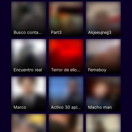
Busco contactos liberales con...
Part3
Akjeeujnejj3
Encuentro real
Terror de ellos deseo de ellas...
Femeboy
Marco
Activo 30 aplico
Macho man