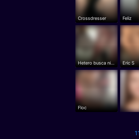
Crossdresser
Feliz
Hetero busca niñas
Eric S
Floc
1