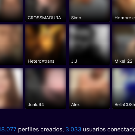
CROSSMADURA
Simo
Hombre e
HeteroXtrans
J.J
Mikel_22
Junlo94
Alex
BellaCDS
18.077
perfiles creados,
3.033
usuarios conectad