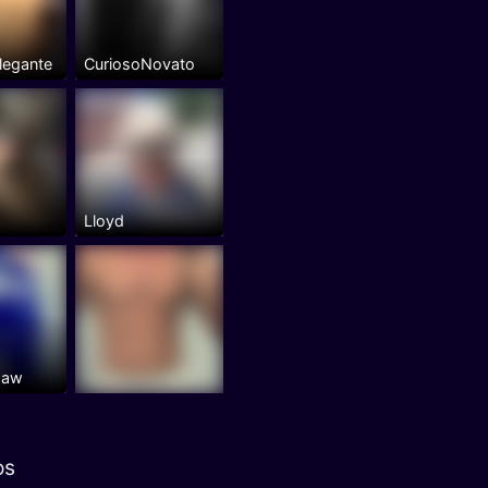
legante
CuriosoNovato
Lloyd
haw
os