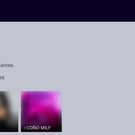
antes.
os
♀️COÑO MILF