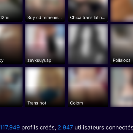
2riri
Soy cd femenina y versatil
Chica trans latina muy femenina con ganas de conocer...
xy
zevksuyuap
Pollaloca
Trans hot
Colom
117.949
profils créés,
2.947
utilisateurs connecté