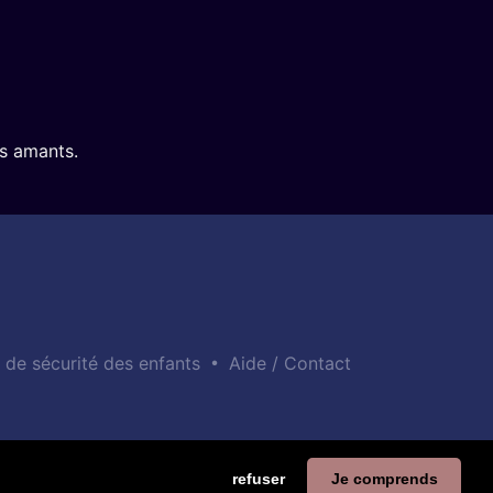
rs amants.
•
e de sécurité des enfants
Aide / Contact
refuser
Je comprends