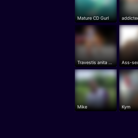
Mature CD Gurl
addicted
Travestis anita brasileña en Madrid centro.
Ass-se
Mike
Kym