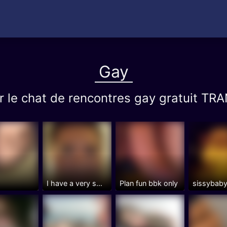
Gay
ur le chat de rencontres gay gratuit
I have a very small penis
Plan fun bbk only
sissybab