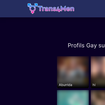
Profils Gay s
Aburrida
hi