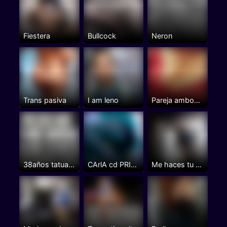
Fiestera
Bullcock
Neron
Trans pasiva
I am leno
Pareja ambos bisex el versatil...
38años tatuado atletico ...
CArlA cd PRINCIPIANTE .
Me haces tu putita?