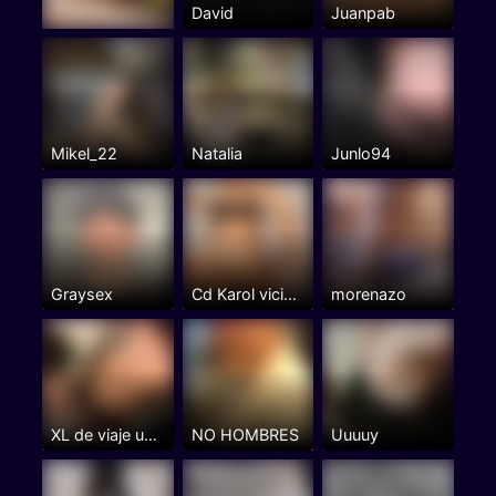
David
Juanpab
Mikel_22
Natalia
Junlo94
Graysex
Cd Karol viciosa
morenazo
XL de viaje unos dias
NO HOMBRES
Uuuuy