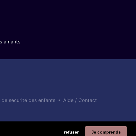
rs amants.
•
e de sécurité des enfants
Aide / Contact
refuser
Je comprends