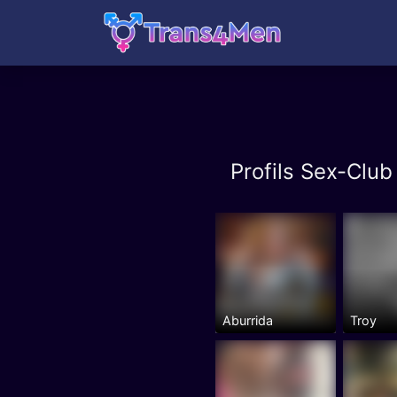
Profils Sex-Clu
Aburrida
Troy