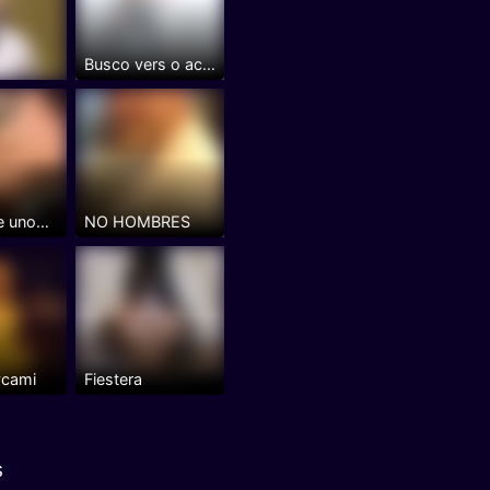
Busco vers o activa
XL de viaje unos dias
NO HOMBRES
ycami
Fiestera
s