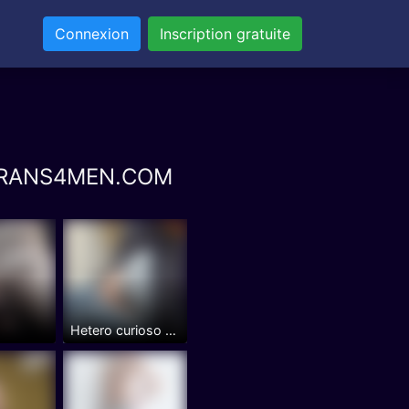
Connexion
Inscription gratuite
it TRANS4MEN.COM
Hetero curioso activo