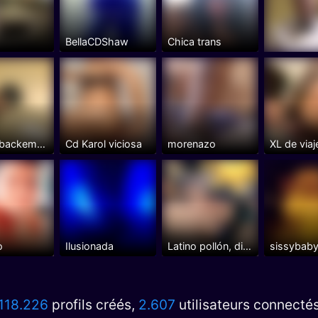
BellaCDShaw
Chica trans
Mr.BarebackemFeelgood
Cd Karol viciosa
morenazo
o
Ilusionada
Latino pollón, divertido
sissybab
118.226
profils créés,
2.607
utilisateurs connecté