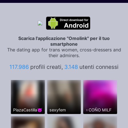
Scarica l'applicazione "Omolink" per il tuo
smartphone
The dating app for trans women, cross-dressers and
their admirers.
117.986
profili creati,
3.148
utenti connessi
PlazaCastilla😈
sexyfem
♀️COÑO MILF