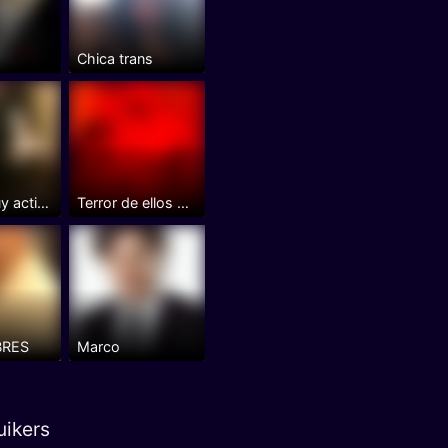
e
Chica trans
hetero muy activo con experiencia
Terror de ellos deseo de ellas...
BRES
Marco
ikers