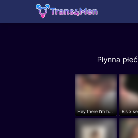
Płynna płe
Hey there I’m here to get some...
Bis x s