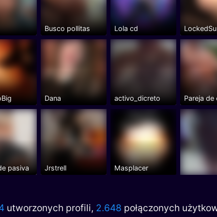

Busco pollitas
Lola cd
LockedSu
oBig
Dana
activo_dicreto
de pasiva
Jrstrell
Masplacer
4
utworzonych profili,
2.648
połączonych użytko