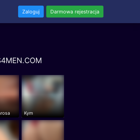
Zaloguj
Darmowa rejestracja
ANS4MEN.COM
arosa
Kym