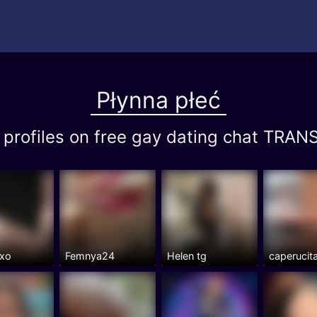
Płynna płeć
ć profiles on free gay dating chat TR
exo
Femnya24
Helen tg
caperucit