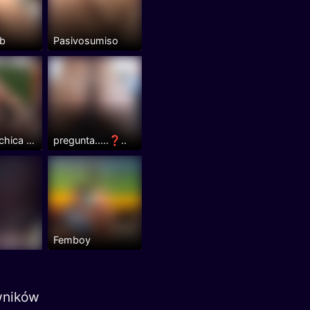
b
Pasivosumiso
Pareja de chica y chico bixl
pregunta.....❓..
Femboy
wników