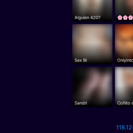
Alguien 420?
🌸🌸
Sex BI
OnlyInt
Sandri
Coñito 
118.12