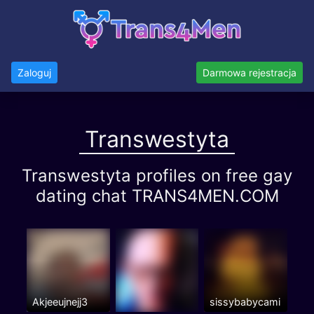
Zaloguj
Darmowa rejestracja
Transwestyta
Transwestyta profiles on free gay
dating chat TRANS4MEN.COM
Akjeeujnejj3
sissybabycami