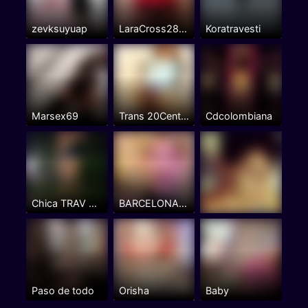
zevksuyuap
LaraCross28Bilbao
Koratravesti
Marsex69
Trans 20Centi culazo
Cdcolombiana
Chica TRAV Latina Colombiana No soy Profesional
BARCELONA la PEZONES de BARCELONA
Paso de todo
Orisha
Baby