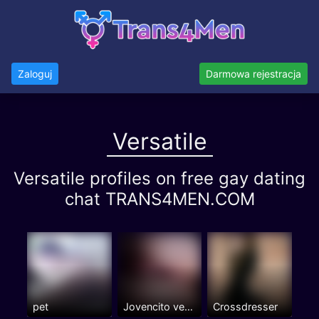
Zaloguj
Darmowa rejestracja
Versatile
Versatile profiles on free gay dating
chat TRANS4MEN.COM
pet
Jovencito versátil con una...
Crossdresser