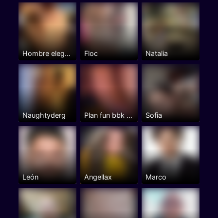
Hombre elegante
Floc
Natalia
Naughtyderg
Plan fun bbk only
Sofia
León
Angellax
Marco