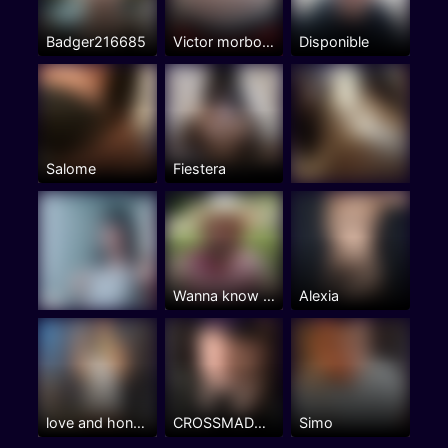
Badger216685
Victor morboso
Disponible
Salome
Fiestera
Wanna know how it feels
Alexia
love and honesty
CROSSMADURA
Simo